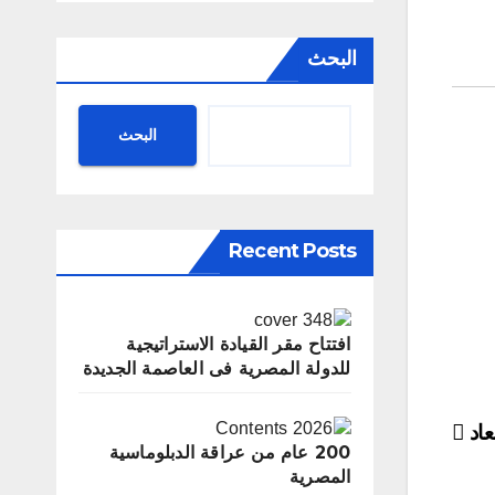
r
a
e
البحث
m
البحث
Recent Posts
‬للدولة‭ ‬المصرية‭ ‬فى‭ ‬العاصمة‭ ‬الجديدة
عاد
200 عام من عراقة الدبلوماسية
المصرية