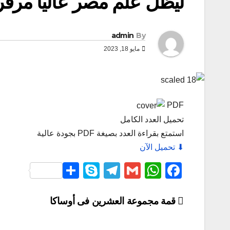
ليظل عَلم مصر عالياً مرفرفا
admin
By
مايو 18, 2023
PDF
تحميل العدد الكامل
استمتع بقراءة العدد بصيغة PDF بجودة عالية
⬇ تحميل الآن
S
S
T
G
W
F
h
ky
el
m
h
a
ar
p
e
ail
at
c
قمة مجموعة العشرين فى أوساكا
e
e
gr
s
e