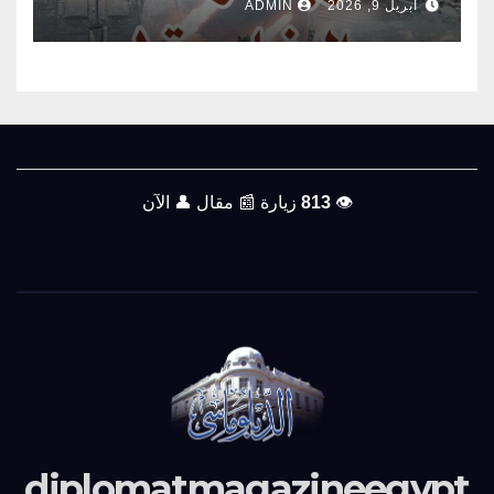
أبريل 9, 2026
ADMIN
👁️
813
زيارة
📰
مقال
👤
الآن
diplomatmagazineegypt