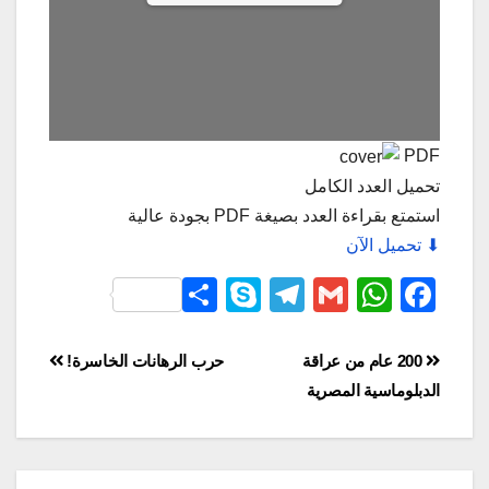
PDF
تحميل العدد الكامل
استمتع بقراءة العدد بصيغة PDF بجودة عالية
⬇ تحميل الآن
S
S
T
G
W
F
h
ky
el
m
h
a
ar
p
e
ail
at
c
200 عام من عراقة
حرب الرهانات الخاسرة!
e
e
gr
s
e
الدبلوماسية المصرية
a
A
b
m
p
o