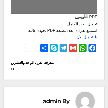
PDF
تحميل العدد الكامل
استمتع بقراءة العدد بصيغة PDF بجودة عالية
⬇ تحميل الآن
S
S
T
G
W
F
h
ky
el
m
h
a
ar
p
e
ail
at
c
محرقة‭ ‬القرن‭ ‬الواحد‭ ‬والعشرين
e
e
gr
s
e
a
A
b
m
p
o
p
o
k
admin
By