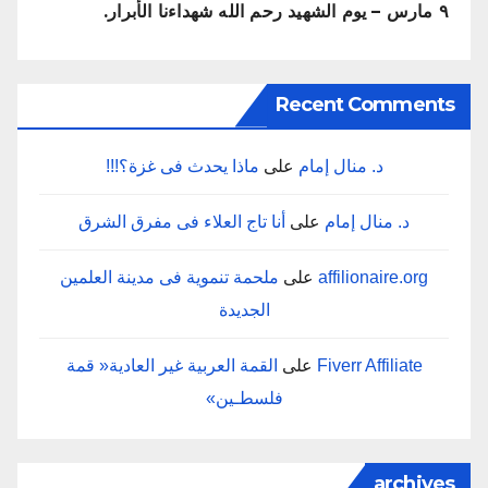
٩ مارس – يوم الشهيد رحم الله شهداءنا الأبرار.
Recent Comments
د. منال إمام
على
ماذا‭ ‬يحدث‭ ‬فى‭ ‬غزة؟‭!!!‬
د. منال إمام
على
أنا‭ ‬تاج‭ ‬العلاء‭ ‬فى‭ ‬مفرق‭ ‬الشرق
affilionaire.org
على
‬الجديدة
Fiverr Affiliate
على
‬فلسطـين‮»‬
archives