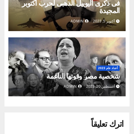
‬المجيدة
أكتوبر 5, 2023
ADMIN
أعداد عام 2023
شخصية‭ ‬مصر‭ ‬وقوتها‭ ‬الناعمة‭ ‬
أغسطس 20, 2023
ADMIN
اترك تعليقاً