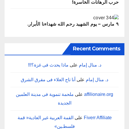
حرب الرهانات الخاسرة!
٩ مارس – يوم الشهيد رحم الله شهداءنا الأبرار.
Recent Comments
د. منال إمام
على
ماذا‭ ‬يحدث‭ ‬فى‭ ‬غزة؟‭!!!‬
د. منال إمام
على
أنا‭ ‬تاج‭ ‬العلاء‭ ‬فى‭ ‬مفرق‭ ‬الشرق
affilionaire.org
على
‬الجديدة
Fiverr Affiliate
على
‬فلسطـين‮»‬