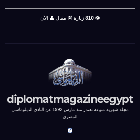
👁️
810
زيارة
📰
مقال
👤
الآن
diplomatmagazineegypt
مجلة شهرية منوعة تصدر منذ مارس 1992 عن النادى الدبلوماسى
المصرى